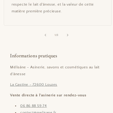
respecte le lait d'ânesse, et la valeur de cette
matière première précieuse.
de
1
/
3
Informations pratiques
Mélisâne - Asinerie, savons et cosmétiques au lait
d'ânesse
La Gastine - 72600 Louzes
Vente directe à l'asinerie sur rendez-vous
06 86 88 59 74
contact@melisane.fr